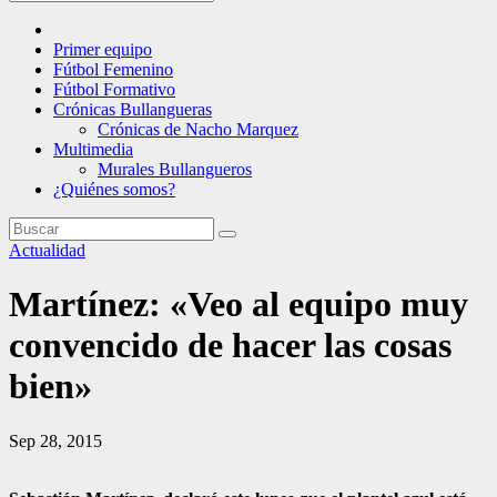
Primer equipo
Fútbol Femenino
Fútbol Formativo
Crónicas Bullangueras
Crónicas de Nacho Marquez
Multimedia
Murales Bullangueros
¿Quiénes somos?
Actualidad
Martínez: «Veo al equipo muy
convencido de hacer las cosas
bien»
Sep 28, 2015