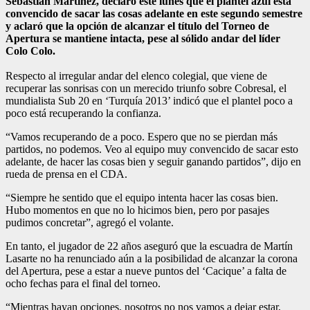
Sebastián Martínez, declaró este lunes que el plantel azul está
convencido de sacar las cosas adelante en este segundo semestre
y aclaró que la opción de alcanzar el título del Torneo de
Apertura se mantiene intacta, pese al sólido andar del líder
Colo Colo.
Respecto al irregular andar del elenco colegial, que viene de
recuperar las sonrisas con un merecido triunfo sobre Cobresal, el
mundialista Sub 20 en ‘Turquía 2013’ indicó que el plantel poco a
poco está recuperando la confianza.
“Vamos recuperando de a poco. Espero que no se pierdan más
partidos, no podemos. Veo al equipo muy convencido de sacar esto
adelante, de hacer las cosas bien y seguir ganando partidos”, dijo en
rueda de prensa en el CDA.
“Siempre he sentido que el equipo intenta hacer las cosas bien.
Hubo momentos en que no lo hicimos bien, pero por pasajes
pudimos concretar”, agregó el volante.
En tanto, el jugador de 22 años aseguró que la escuadra de Martín
Lasarte no ha renunciado aún a la posibilidad de alcanzar la corona
del Apertura, pese a estar a nueve puntos del ‘Cacique’ a falta de
ocho fechas para el final del torneo.
“Mientras hayan opciones, nosotros no nos vamos a dejar estar,