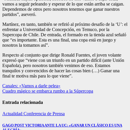
vamos a seguir peleando y esperar de lo que están arriba se caigan.
Dependemos de otros pero nosotros tenemos que ganar nuestros
partidos”, aseveró.
Martínez, en tanto, también se refirió al próximo desafío de la ‘U’: el
enfrentar a Universidad de Concepción, en Temuco, por la
Supercopa de Chile. De entrada, el formado en la tienda azul señaló
que “es importante. Esta es una final, una copa está en juego y
nosotros la tomamos así”.
Respecto al conjunto que dirige Ronald Fuentes, el joven volante
expresó que “viene con un triunfo en un partido difícil (ante Unión
Española), pero nosotros también venimos de eso. Estamos
tranquilos y convencidos de hacer las cosas bien (…) Ganar una
final te motiva más para lo que viene”.
Navegación
Canales: «Vamos a darle pelea»
Cuadro mágico se embarca rumbo a la Súpercopa
de
entradas
Entrada relacionada
Actualidad
Conferencia de Prensa
GAGO POST VICTORIA ANTE LA UC: «GANAR UN CLÁSICO ES UNA
ALEGRÍA».