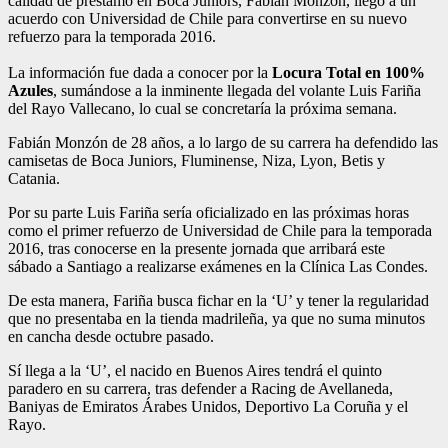
calidad de préstamo en Boca Juniors, Fabián Monzón, llegó a un
acuerdo con Universidad de Chile para convertirse en su nuevo
refuerzo para la temporada 2016.
La información fue dada a conocer por la
Locura Total en 100%
Azules
, sumándose a la inminente llegada del volante Luis Fariña
del Rayo Vallecano, lo cual se concretaría la próxima semana.
Fabián Monzón de 28 años, a lo largo de su carrera ha defendido las
camisetas de Boca Juniors, Fluminense, Niza, Lyon, Betis y
Catania.
Por su parte Luis Fariña sería oficializado en las próximas horas
como el primer refuerzo de Universidad de Chile para la temporada
2016, tras conocerse en la presente jornada que arribará este
sábado a Santiago a realizarse exámenes en la Clínica Las Condes.
De esta manera, Fariña busca fichar en la ‘U’ y tener la regularidad
que no presentaba en la tienda madrileña, ya que no suma minutos
en cancha desde octubre pasado.
Sí llega a la ‘U’, el nacido en Buenos Aires tendrá el quinto
paradero en su carrera, tras defender a Racing de Avellaneda,
Baniyas de Emiratos Árabes Unidos, Deportivo La Coruña y el
Rayo.