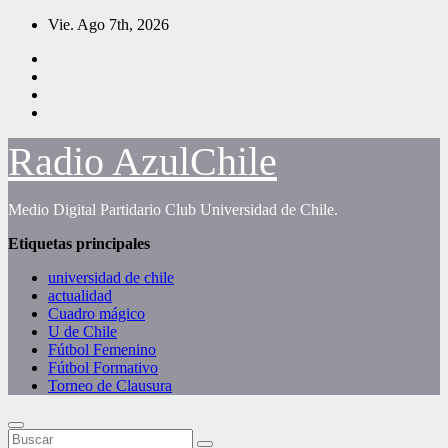
Saltar
Vie. Ago 7th, 2026
al
contenido
Radio AzulChile
Medio Digital Partidario Club Universidad de Chile.
Etiquetas principales
universidad de chile
actualidad
Cuadro mágico
U de Chile
Fútbol Femenino
Fútbol Formativo
Torneo de Clausura