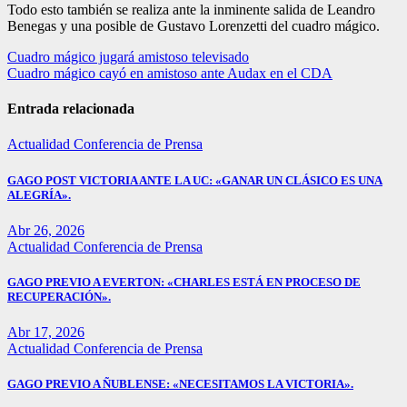
Todo esto también se realiza ante la inminente salida de Leandro
Benegas y una posible de Gustavo Lorenzetti del cuadro mágico.
Navegación
Cuadro mágico jugará amistoso televisado
Cuadro mágico cayó en amistoso ante Audax en el CDA
de
entradas
Entrada relacionada
Actualidad
Conferencia de Prensa
GAGO POST VICTORIA ANTE LA UC: «GANAR UN CLÁSICO ES UNA
ALEGRÍA».
Abr 26, 2026
Actualidad
Conferencia de Prensa
GAGO PREVIO A EVERTON: «CHARLES ESTÁ EN PROCESO DE
RECUPERACIÓN».
Abr 17, 2026
Actualidad
Conferencia de Prensa
GAGO PREVIO A ÑUBLENSE: «NECESITAMOS LA VICTORIA».