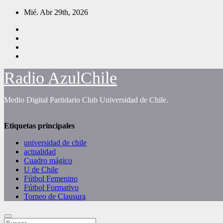
Saltar
Mié. Abr 29th, 2026
al
contenido
Radio AzulChile
Medio Digital Partidario Club Universidad de Chile.
Etiquetas principales
universidad de chile
actualidad
Cuadro mágico
U de Chile
Fútbol Femenino
Fútbol Formativo
Torneo de Clausura