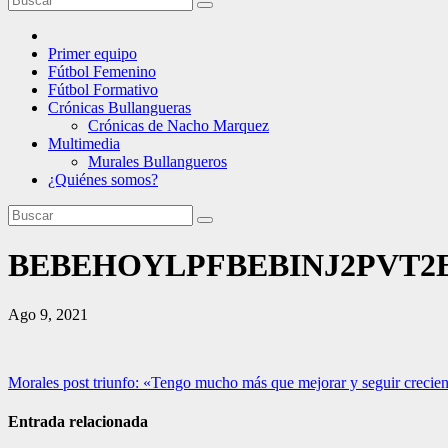
Primer equipo
Fútbol Femenino
Fútbol Formativo
Crónicas Bullangueras
Crónicas de Nacho Marquez
Multimedia
Murales Bullangueros
¿Quiénes somos?
BEBEHOYLPFBEBINJ2PVT2
Ago 9, 2021
Navegación
Morales post triunfo: «Tengo mucho más que mejorar y seguir crecie
de
Entrada relacionada
entradas