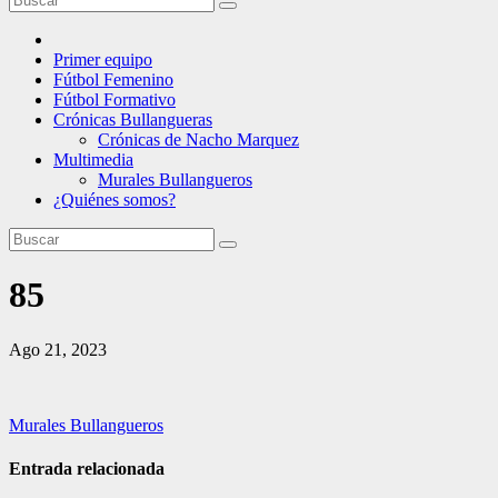
Primer equipo
Fútbol Femenino
Fútbol Formativo
Crónicas Bullangueras
Crónicas de Nacho Marquez
Multimedia
Murales Bullangueros
¿Quiénes somos?
85
Ago 21, 2023
Navegación
Murales Bullangueros
de
Entrada relacionada
entradas