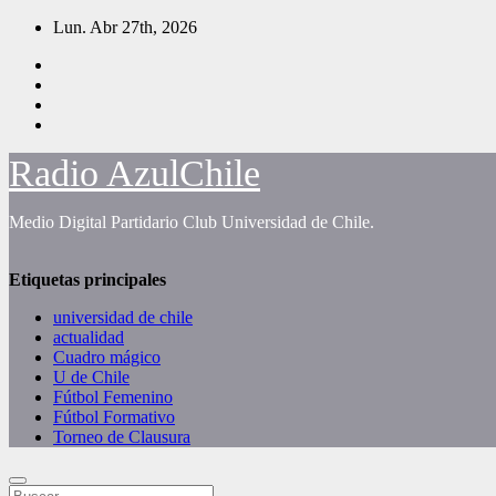
Saltar
Lun. Abr 27th, 2026
al
contenido
Radio AzulChile
Medio Digital Partidario Club Universidad de Chile.
Etiquetas principales
universidad de chile
actualidad
Cuadro mágico
U de Chile
Fútbol Femenino
Fútbol Formativo
Torneo de Clausura