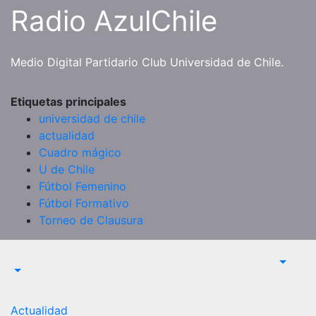
Saltar
Radio AzulChile
al
contenido
Medio Digital Partidario Club Universidad de Chile.
Etiquetas principales
universidad de chile
actualidad
Cuadro mágico
U de Chile
Fútbol Femenino
Fútbol Formativo
Torneo de Clausura
Actualidad