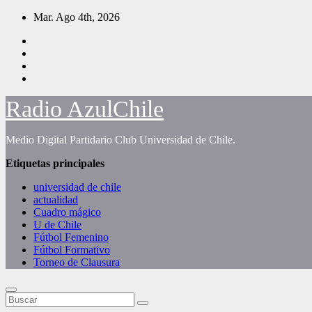
Saltar
Mar. Ago 4th, 2026
al
contenido
Radio AzulChile
Medio Digital Partidario Club Universidad de Chile.
Etiquetas principales
universidad de chile
actualidad
Cuadro mágico
U de Chile
Fútbol Femenino
Fútbol Formativo
Torneo de Clausura