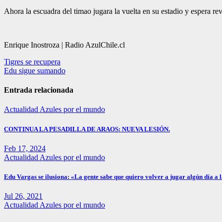
Ahora la escuadra del timao jugara la vuelta en su estadio y espera rev
Enrique Inostroza | Radio AzulChile.cl
Navegación
Tigres se recupera
Edu sigue sumando
de
entradas
Entrada relacionada
Actualidad
Azules por el mundo
CONTINUA LA PESADILLA DE ARAOS: NUEVA LESIÓN.
Feb 17, 2024
Actualidad
Azules por el mundo
Edu Vargas se ilusiona: «La gente sabe que quiero volver a jugar algún día a 
Jul 26, 2021
Actualidad
Azules por el mundo