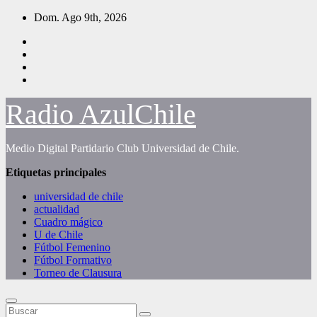
Saltar
Dom. Ago 9th, 2026
al
contenido
Radio AzulChile
Medio Digital Partidario Club Universidad de Chile.
Etiquetas principales
universidad de chile
actualidad
Cuadro mágico
U de Chile
Fútbol Femenino
Fútbol Formativo
Torneo de Clausura