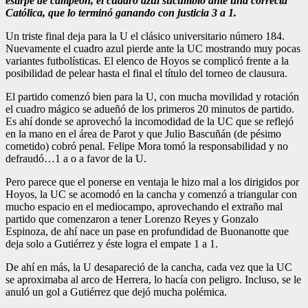
estirpe de campeón, el cuadro azul sucumbió ante una correcta
Católica, que lo terminó ganando con justicia 3 a 1.
Un triste final deja para la U el clásico universitario número 184.
Nuevamente el cuadro azul pierde ante la UC mostrando muy pocas
variantes futbolísticas. El elenco de Hoyos se complicó frente a la
posibilidad de pelear hasta el final el título del torneo de clausura.
El partido comenzó bien para la U, con mucha movilidad y rotación
el cuadro mágico se adueñó de los primeros 20 minutos de partido.
Es ahí donde se aprovechó la incomodidad de la UC que se reflejó
en la mano en el área de Parot y que Julio Bascuñán (de pésimo
cometido) cobró penal. Felipe Mora tomó la responsabilidad y no
defraudó…1 a o a favor de la U.
Pero parece que el ponerse en ventaja le hizo mal a los dirigidos por
Hoyos, la UC se acomodó en la cancha y comenzó a triangular con
mucho espacio en el mediocampo, aprovechando el extraño mal
partido que comenzaron a tener Lorenzo Reyes y Gonzalo
Espinoza, de ahí nace un pase en profundidad de Buonanotte que
deja solo a Gutiérrez y éste logra el empate 1 a 1.
De ahí en más, la U desapareció de la cancha, cada vez que la UC
se aproximaba al arco de Herrera, lo hacía con peligro. Incluso, se le
anuló un gol a Gutiérrez que dejó mucha polémica.