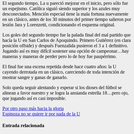
El segundo tiempo, La u pareció mejorar en el inicio, pero sólo fue
un espejismo. Católica siguió siendo superior y los azules muy
desconectados. Mención especial tiene la mala fortuna nuevamente
en un clásico, antes de los 30 minutos del primer tiempo salieron por
lesión Jara y Lorenzetti, condicionando el esquema original.
Los goles del segundo tiempo fue la palada final del mal partido que
hacía la U en San Carlos de Apoquindo. Primero Gutiérrez (en clara
posición offside) y después Fuenzalida pusieron el 3 a 1 definitivo.
Jugando así es muy difícil sostener una opción de campeonar…hay
maneras y maneras de perder pero lo de hoy fue paupérrimo.
El final fue una escena repetida desde hace cuatro años: la U
cayendo derrotada en un clásico, careciendo de toda intención de
mostrar sangre y ganas de ganarlo.
Solo queda seguir alentando y esperar si los dioses del fútbol se
alinean a favor nuestro y se logra la ansianda estrella 18…pero ojo,
que jugando así es casi imposible.
Navegación
Por otro paso más hacia la gloria
Espinoza no se quiere ir por nada de la U
de
entradas
Entrada relacionada