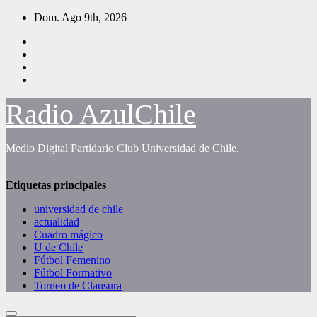
Saltar
Dom. Ago 9th, 2026
al
contenido
Radio AzulChile
Medio Digital Partidario Club Universidad de Chile.
Etiquetas principales
universidad de chile
actualidad
Cuadro mágico
U de Chile
Fútbol Femenino
Fútbol Formativo
Torneo de Clausura