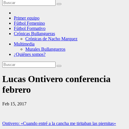
Primer equipo
Fútbol Femenino
Fútbol Formativo
Crónicas Bullangueras
Crónicas de Nacho Marquez
Multimedia
Murales Bullangueros
¿Quiénes somos?
Lucas Ontivero conferencia
febrero
Feb 15, 2017
Navegación
Ontivero: «Cuando entré a la cancha me tiritaban las piernitas»