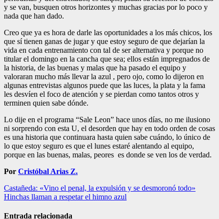
y se van, busquen otros horizontes y muchas gracias por lo poco y
nada que han dado.
Creo que ya es hora de darle las oportunidades a los más chicos, los
que sí tienen ganas de jugar y que estoy seguro de que dejarían la
vida en cada entrenamiento con tal de ser alternativa y porque no
titular el domingo en la cancha que sea; ellos están impregnados de
la historia, de las buenas y malas que ha pasado el equipo y
valoraran mucho más llevar la azul
,
pero
ojo, como lo dijeron en
algunas entrevistas algunos
puede que las luces
, la plata y la fama
les desvíen el foco de atención y se pierdan como tantos otros
y
terminen quien sabe dónde
.
Lo dije en el programa “Sale
Leon
” hace unos días, no me ilusiono
ni sorprendo con esta U, el desorden que hay en todo orden de cosas
es una historia que continuara hasta quien sabe cuándo, lo único de
lo que estoy seguro es que el lunes estaré alentando al equipo,
porque en las buenas, malas, peores es donde se ven los de verdad.
Por
Cristóbal Arias Z.
Navegación
Castañeda: «Vino el penal, la expulsión y se desmoronó todo»
Hinchas llaman a respetar el himno azul
de
entradas
Entrada relacionada