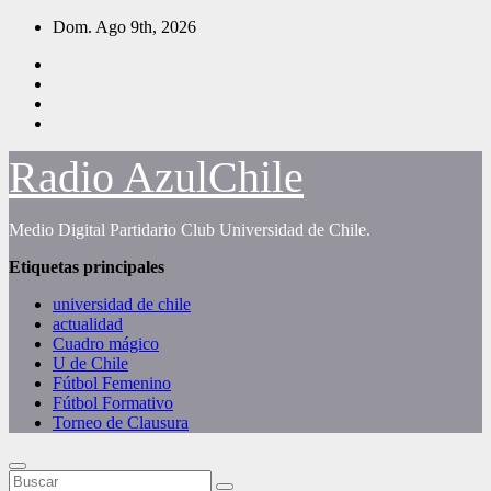
Saltar
Dom. Ago 9th, 2026
al
contenido
Radio AzulChile
Medio Digital Partidario Club Universidad de Chile.
Etiquetas principales
universidad de chile
actualidad
Cuadro mágico
U de Chile
Fútbol Femenino
Fútbol Formativo
Torneo de Clausura