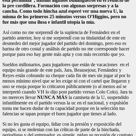
está permitida”, habían algunos bullangueros en el reducto de
la pre cordillera.
Formación con algunas sorpresas y a la
cancha. Como todo hincha azul esperé ver una nueva U, la
misma de los primeros 25 minutos versus O’Higgins
, pero no
fue más que una ilusa e infantil utopía la mía.
Así como no me sorprendí de la suplencia de Fernández en el
partido anterior, hoy si me sorprendí con su titularidad de este en
desmedro del mejor jugador del partido del domingo, pero eso es
harina de otro costal y análisis de partido no me corresponde hacer
porque para eso hay gente más apta y con más recorrido que yo.
Sueldos millonarios, para jugadores que están de vacaciones en el
equipo más grande de este país, Jara,
Beausejour
, Fernández y
Reyes están cobrando su cheque cada fin de mes sin jugar al por lo
menos mínimo nivel que se les exige ni con el cartel que llegaron
y
uno se enoja porque lo criticaron públicamente (o al menos así se
interpretó cuando VH lo dijo post partido versus Colo Colo)
.
Jara tu
no mereces llevar
NUNCA
MÁS
la camiseta de la U, suspendido
infantilmente en el partido versus la uc en el nacional, y expulsión
tonta me hacen dudar de tu capacidad porque en la selección tus
falencias se tapan porque el buen jugador que tienes al lado.
Si no les gusta el equipo, lidiar con la presión y exposición del
equipo, si se molestan con las críticas de parte de la hinchada,
periodistas y del entrenador, es simple,
pidan su recesión de contrato