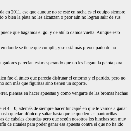
ada en 2011, ese que aunque no se esté en racha es el equipo siempre
o o bien la plata no les alcanzan o peor aún no logran salir de sus
ra, puede que hagamos el gol y de ahí lo damos vuelta. Aunque esto
jo en donde se tiene que cumplir, y se está más preocupado de no
gadores parecían estar esperando que no les llegara la pelota para
 fue el único que parecía disfrutar el entorno y el partido, pero no
no son más que figuritas sino tienen un soporte.
orrer, piensas en hacer apuestas y como vengarte de las bromas hechas
rle el 4 – 0, además de siempre hacer hincapié en que le vamos a ganar
hasta quedar afónico y saltar hasta que te queden las pantorrillas
 llenas de cábalas absurdas pero que según nosotros los hinchas son muy
nfín de rituales para poder ganar esa apuesta contra el que no ha ido