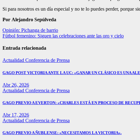
Si para nosotros es un día especial y no te lo puedes perder, porque si
Por Alejandro Sepúlveda
Navegación
Opinión: Pichanga de barrio
Fútbol femenino: Siguen las celebraciones ante las oro y cielo
de
entradas
Entrada relacionada
Actualidad
Conferencia de Prensa
GAGO POST VICTORIA ANTE LA UC: «GANAR UN CLÁSICO ES UNA ALE
Abr 26, 2026
Actualidad
Conferencia de Prensa
GAGO PREVIO A EVERTON: «CHARLES ESTÁ EN PROCESO DE RECUP
Abr 17, 2026
Actualidad
Conferencia de Prensa
GAGO PREVIO A ÑUBLENSE: «NECESITAMOS LA VICTORIA».