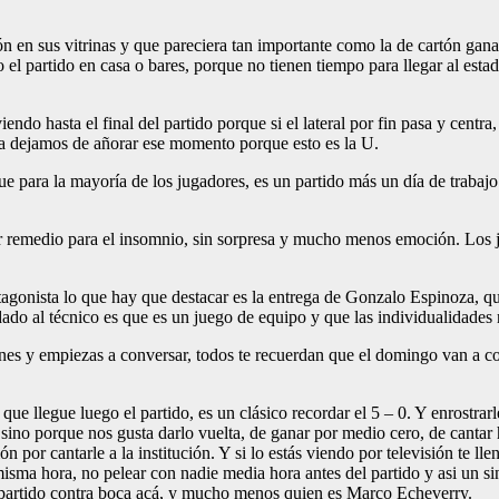
ión en sus vitrinas y que pareciera tan importante como la de cartón gan
l partido en casa o bares, porque no tienen tiempo para llegar al estadi
endo hasta el final del partido porque si el lateral por fin pasa y cent
ca dejamos de añorar ese momento porque esto es la U.
que para la mayoría de los jugadores, es un partido más un día de traba
or remedio para el insomnio, sin sorpresa y mucho menos emoción. Los ju
onista lo que hay que destacar es la entrega de Gonzalo Espinoza, quien
idado al técnico es que es un juego de equipo y que las individualidades 
unes y empiezas a conversar, todos te recuerdan que el domingo van a c
que llegue luego el partido, es un clásico recordar el 5 – 0. Y enrostra
, sino porque nos gusta darlo vuelta, de ganar por medio cero, de cantar 
ión por cantarle a la institución. Y si lo estás viendo por televisión te
misma hora, no pelear con nadie media hora antes del partido y asi un si
l partido contra boca acá, y mucho menos quien es Marco Echeverry.