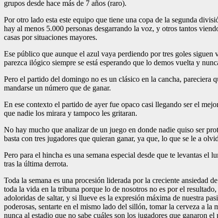
grupos desde hace más de 7 años (raro).
Por otro lado esta este equipo que tiene una copa de la segunda divis
hay al menos 5.000 personas desgarrando la voz, y otros tantos viendo e
casas por situaciones mayores.
Ese público que aunque el azul vaya perdiendo por tres goles siguen vi
parezca ilógico siempre se está esperando que lo demos vuelta y nun
Pero el partido del domingo no es un clásico en la cancha, pareciera 
mandarse un número que de ganar.
En ese contexto el partido de ayer fue opaco casi llegando ser el mej
que nadie los mirara y tampoco les gritaran.
No hay mucho que analizar de un juego en donde nadie quiso ser protag
basta con tres jugadores que quieran ganar, ya que, lo que se le a olv
Pero para el hincha es una semana especial desde que te levantas el l
tras la última derrota.
Toda la semana es una procesión liderada por la creciente ansiedad de 
toda la vida en la tribuna porque lo de nosotros no es por el resultado
adoloridas de saltar, y si llueve es la expresión máxima de nuestra pas
poderosas, sentarte en el mismo lado del sillón, tomar la cerveza a la 
nunca al estadio que no sabe cuáles son los jugadores que ganaron e