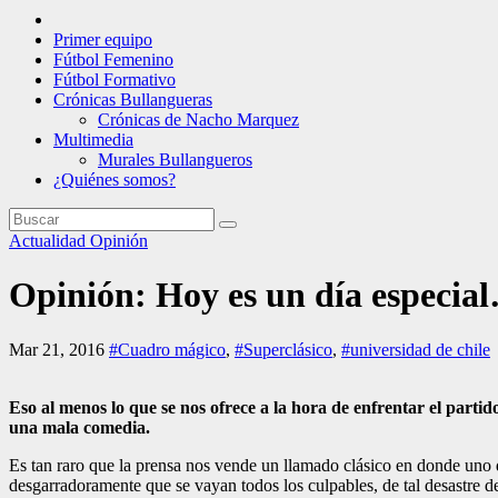
Primer equipo
Fútbol Femenino
Fútbol Formativo
Crónicas Bullangueras
Crónicas de Nacho Marquez
Multimedia
Murales Bullangueros
¿Quiénes somos?
Actualidad
Opinión
Opinión: Hoy es un día especia
Mar 21, 2016
#Cuadro mágico
,
#Superclásico
,
#universidad de chile
Eso al menos lo que se nos ofrece a la hora de enfrentar el parti
una mala comedia.
Es tan raro que la prensa nos vende un llamado clásico en donde uno d
desgarradoramente que se vayan todos los culpables, de tal desastre d