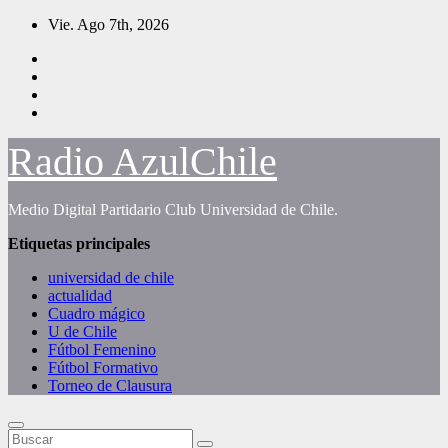
Saltar
Vie. Ago 7th, 2026
al
contenido
Radio AzulChile
Medio Digital Partidario Club Universidad de Chile.
Etiquetas principales
universidad de chile
actualidad
Cuadro mágico
U de Chile
Fútbol Femenino
Fútbol Formativo
Torneo de Clausura