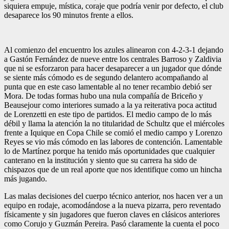
siquiera empuje, mística, coraje que podría venir por defecto, el club
desaparece los 90 minutos frente a ellos.
Al comienzo del encuentro los azules alinearon con 4-2-3-1 dejando
a Gastón Fernández de nueve entre los centrales Barroso y Zaldivia
que ni se esforzaron para hacer desaparecer a un jugador que dónde
se siente más cómodo es de segundo delantero acompañando al
punta que en este caso lamentable al no tener recambio debió ser
Mora. De todas formas hubo una nula compañía de Briceño y
Beausejour como interiores sumado a la ya reiterativa poca actitud
de Lorenzetti en este tipo de partidos. El medio campo de lo más
débil y llama la atención la no titularidad de Schultz que el miércoles
frente a Iquique en Copa Chile se comió el medio campo y Lorenzo
Reyes se vio más cómodo en las labores de contención. Lamentable
lo de Martínez porque ha tenido más oportunidades que cualquier
canterano en la institución y siento que su carrera ha sido de
chispazos que de un real aporte que nos identifique como un hincha
más jugando.
Las malas decisiones del cuerpo técnico anterior, nos hacen ver a un
equipo en rodaje, acomodándose a la nueva pizarra, pero reventado
físicamente y sin jugadores que fueron claves en clásicos anteriores
como Corujo y Guzmán Pereira. Pasó claramente la cuenta el poco