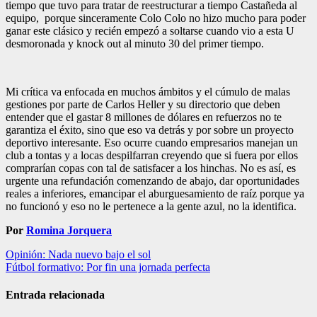
tiempo que tuvo para tratar de reestructurar a tiempo Castañeda al
equipo, porque sinceramente Colo Colo no hizo mucho para poder
ganar este clásico y recién empezó a soltarse cuando vio a esta U
desmoronada y knock out al minuto 30 del primer tiempo.
Mi crítica va enfocada en muchos ámbitos y el cúmulo de malas
gestiones por parte de Carlos Heller y su directorio que deben
entender que el gastar 8 millones de dólares en refuerzos no te
garantiza el éxito, sino que eso va detrás y por sobre un proyecto
deportivo interesante. Eso ocurre cuando empresarios manejan un
club a tontas y a locas despilfarran creyendo que si fuera por ellos
comprarían copas con tal de satisfacer a los hinchas. No es así, es
urgente una refundación comenzando de abajo, dar oportunidades
reales a inferiores, emancipar el aburguesamiento de raíz porque ya
no funcionó y eso no le pertenece a la gente azul, no la identifica.
Por
Romina Jorquera
Navegación
Opinión: Nada nuevo bajo el sol
Fútbol formativo: Por fin una jornada perfecta
de
entradas
Entrada relacionada