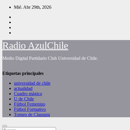
Saltar
Mié. Abr 29th, 2026
al
contenido
Radio AzulChile
Medio Digital Partidario Club Universidad de Chile.
Etiquetas principales
universidad de chile
actualidad
Cuadro mágico
U de Chile
Fútbol Femenino
Fútbol Formativo
Torneo de Clausura