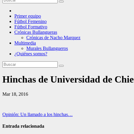
Primer equipo
Fútbol Femenino
Fútbol Formativo
Crónicas Bullangueras
Crónicas de Nacho Marquez
Multimedia
Murales Bullangueros
¿Quiénes somos?
Hinchas de Universidad de Chie
Mar 18, 2016
Navegación
Opinión: Un llamado a los hinchas…
de
Entrada relacionada
entradas