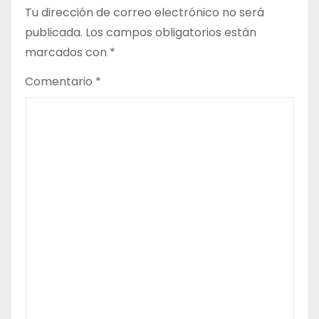
Tu dirección de correo electrónico no será
c
publicada.
Los campos obligatorios están
marcados con
*
i
Comentario
*
ó
n
d
e
e
n
t
r