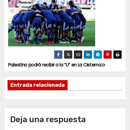
Palestino podrá recibir a la “U” en La Cisterna
N
a
Entrada relacionada
v
e
g
Deja una respuesta
a