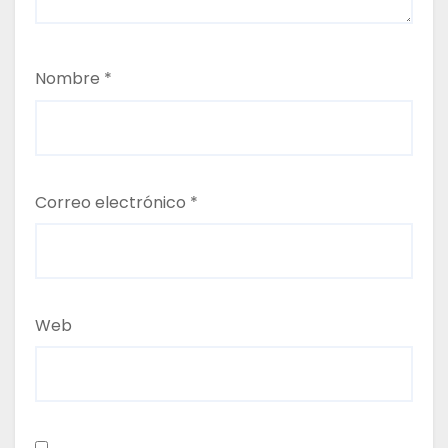
a
d
Nombre
*
a
s
Correo electrónico
*
Web