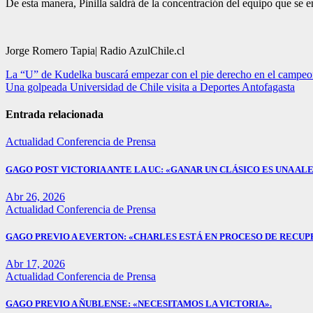
De esta manera, Pinilla saldrá de la concentración del equipo que se e
Jorge Romero Tapia| Radio AzulChile.cl
Navegación
La “U” de Kudelka buscará empezar con el pie derecho en el campeo
Una golpeada Universidad de Chile visita a Deportes Antofagasta
de
entradas
Entrada relacionada
Actualidad
Conferencia de Prensa
GAGO POST VICTORIA ANTE LA UC: «GANAR UN CLÁSICO ES UNA ALE
Abr 26, 2026
Actualidad
Conferencia de Prensa
GAGO PREVIO A EVERTON: «CHARLES ESTÁ EN PROCESO DE RECUP
Abr 17, 2026
Actualidad
Conferencia de Prensa
GAGO PREVIO A ÑUBLENSE: «NECESITAMOS LA VICTORIA».