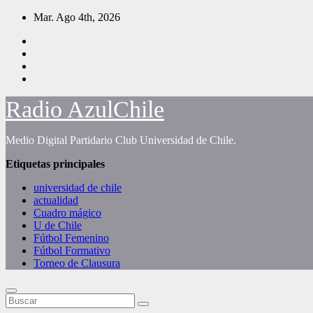
Saltar
Mar. Ago 4th, 2026
al
contenido
Radio AzulChile
Medio Digital Partidario Club Universidad de Chile.
Etiquetas principales
universidad de chile
actualidad
Cuadro mágico
U de Chile
Fútbol Femenino
Fútbol Formativo
Torneo de Clausura