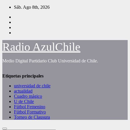
Saltar
Sáb. Ago 8th, 2026
al
contenido
Radio AzulChile
Medio Digital Partidario Club Universidad de Chile.
Etiquetas principales
universidad de chile
actualidad
Cuadro mágico
U de Chile
Fútbol Femenino
Fútbol Formativo
Torneo de Clausura