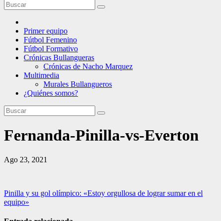
Primer equipo
Fútbol Femenino
Fútbol Formativo
Crónicas Bullangueras
Crónicas de Nacho Marquez
Multimedia
Murales Bullangueros
¿Quiénes somos?
Fernanda-Pinilla-vs-Everton
Ago 23, 2021
Navegación
Pinilla y su gol olímpico: «Estoy orgullosa de lograr sumar en el
equipo»
de