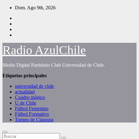
Saltar
Dom. Ago 9th, 2026
al
contenido
Radio AzulChile
Medio Digital Partidario Club Universidad de Chile.
Etiquetas principales
universidad de chile
actualidad
Cuadro mágico
U de Chile
Fútbol Femenino
Fútbol Formativo
Torneo de Clausura