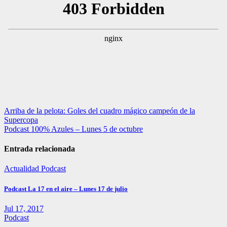
Navegación
Arriba de la pelota: Goles del cuadro mágico campeón de la
Supercopa
de
Podcast 100% Azules – Lunes 5 de octubre
entradas
Entrada relacionada
Actualidad
Podcast
Podcast La 17 en el aire – Lunes 17 de julio
Jul 17, 2017
Podcast