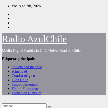
Saltar
Vie. Ago 7th, 2026
al
contenido
Radio AzulChile
Medio Digital Partidario Club Universidad de Chile.
Etiquetas principales
universidad de chile
actualidad
Cuadro mágico
U de Chile
Fútbol Femenino
Fútbol Formativo
Torneo de Clausura