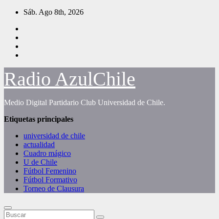
Saltar
Sáb. Ago 8th, 2026
al
contenido
Radio AzulChile
Medio Digital Partidario Club Universidad de Chile.
Etiquetas principales
universidad de chile
actualidad
Cuadro mágico
U de Chile
Fútbol Femenino
Fútbol Formativo
Torneo de Clausura