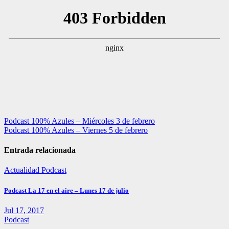
Navegación
Podcast 100% Azules – Miércoles 3 de febrero
Podcast 100% Azules – Viernes 5 de febrero
de
entradas
Entrada relacionada
Actualidad
Podcast
Podcast La 17 en el aire – Lunes 17 de julio
Jul 17, 2017
Podcast