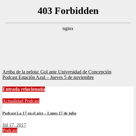
Navegación
Arriba de la pelota: Gol ante Universidad de Concepción
Podcast Estación Azul – Jueves 5 de noviembre
de
entradas
Entrada relacionada
Actualidad
Podcast
Podcast La 17 en el aire – Lunes 17 de julio
Jul 17, 2017
Podcast