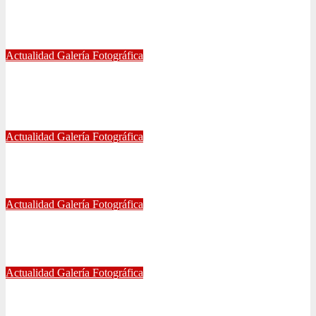
FOTOGRAFÍAS U. DE CHILE VS ÑUBLENSE
May 28, 2024
Radio AzulChile
Actualidad
Galería Fotográfica
GALERÍA DE FOTOGRAFÍAS DE ACCESOS DEL
ESTADIO NACIONAL, CLÁSICO UNIVERSITARIO
May 21, 2024
Eduardo Quiñones Vargas
Actualidad
Galería Fotográfica
EMPATE DE U. DE CHILE VS COQUIMBO
Abr 15, 2024
Radio AzulChile
Actualidad
Galería Fotográfica
PUNTEROS EN LA CANCHA Y EN LA GALERÍA
Abr 8, 2024
Radio AzulChile
Actualidad
Galería Fotográfica
LA U FEMENINA LO GANA EN LA PINTANA!