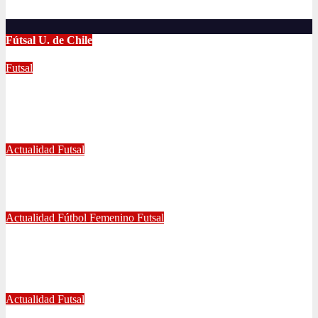
Abr 2, 2024
Radio AzulChile
Fútsal U. de Chile
Futsal
UNIVERSIDAD DE CHILE GANA EL
TETRACAMPEONATO DEL FUTSAL FEMENINO
Dic 2, 2024
Joaquín Rivas
Actualidad
Futsal
¿Qué nos pasó en la Libertadores de Futsal?
Sep 27, 2022
Joaquín Rivas
Actualidad
Fútbol Femenino
Futsal
¡Haciendo club! Grato amistoso entre leonas Futsal y Fútbol 11
se vivió ayer en La Florida
Jul 5, 2022
Radio AzulChile
Actualidad
Futsal