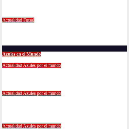
Decisiva fecha vivirá el equipo Futsal en la final del certamen
Jun 24, 2022
Radio AzulChile
Actualidad
Futsal
El clásico fue azul en el Futsal
Jun 18, 2022
Radio AzulChile
Azules en el Mundo
Actualidad
Azules por el mundo
CONTINUA LA PESADILLA DE ARAOS: NUEVA LESIÓN.
Feb 17, 2024
Alvaro Valenzuela
Actualidad
Azules por el mundo
Edu Vargas se ilusiona: «La gente sabe que quiero volver a
jugar algún día a la U»
Jul 26, 2021
Alvaro Valenzuela
Actualidad
Azules por el mundo