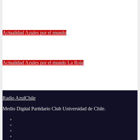
Eduardo Vargas fue escogido el mejor jugador chileno de la
Copa América
Jul 13, 2021
Radio AzulChile
Actualidad
Azules por el mundo
Manuel Iturra inicia como DT en España
Jul 5, 2021
Alvaro Valenzuela
Actualidad
Azules por el mundo
La Roja
El gran partido de Eugenio Mena ante Argentina
Jun 4, 2021
Radio AzulChile
Radio AzulChile
Medio Digital Partidario Club Universidad de Chile.