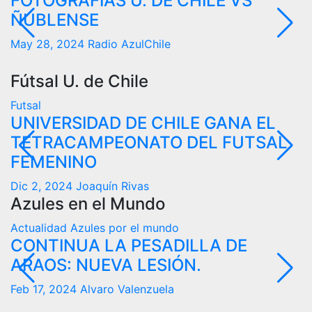
FOTOGRAFÍAS U. DE CHILE VS
G
ÑUBLENSE
A
C
May 28, 2024
Radio AzulChile
M
Fútsal U. de Chile
Futsal
A
UNIVERSIDAD DE CHILE GANA EL
¿
TETRACAMPEONATO DEL FUTSAL
F
FEMENINO
S
Dic 2, 2024
Joaquín Rivas
Azules en el Mundo
Actualidad
Azules por el mundo
A
CONTINUA LA PESADILLA DE
E
ARAOS: NUEVA LESIÓN.
s
d
Feb 17, 2024
Alvaro Valenzuela
J