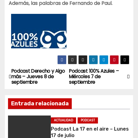
Además, las palabras de Fernando de Paul.
Podcast Derecho y Algo
Podcast 100% Azules –
N
más – Jueves 8 de
Miércoles 7 de
septiembre
septiembre
a
v
Entrada relacionada
e
ACTUALIDAD
PODCAST
g
Podcast La 17 en el aire – Lunes
17 de julio