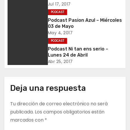
a
Jul 17, 2017
c
PODCAST
Podcast Pasion Azul – Miércoles
i
03 de Mayo
May 4, 2017
ó
PODCAST
n
Podcast Ni tan ens serio –
Lunes 24 de Abril
d
Abr 25, 2017
e
e
Deja una respuesta
n
Tu dirección de correo electrónico no será
t
publicada.
Los campos obligatorios están
marcados con
*
r