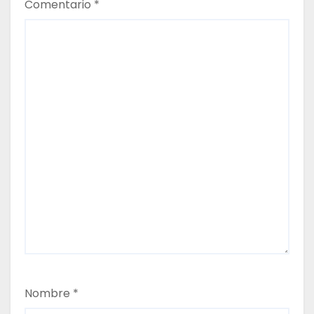
Comentario
*
a
d
a
s
Nombre
*