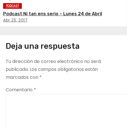
c
PODCAST
Podcast Ni tan ens serio – Lunes 24 de Abril
i
Abr 25, 2017
ó
n
Deja una respuesta
d
Tu dirección de correo electrónico no será
e
publicada.
Los campos obligatorios están
e
marcados con
*
n
Comentario
*
t
r
a