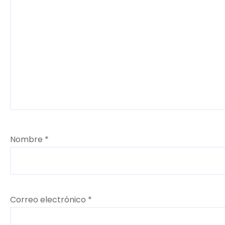
d
a
s
Nombre
*
Correo electrónico
*