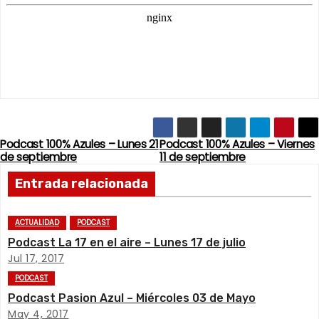
Podcast 100% Azules – Lunes 21
Podcast 100% Azules – Viernes
N
de septiembre
11 de septiembre
a
Entrada relacionada
v
ACTUALIDAD
PODCAST
e
Podcast La 17 en el aire – Lunes 17 de julio
Jul 17, 2017
g
PODCAST
a
Podcast Pasion Azul – Miércoles 03 de Mayo
May 4, 2017