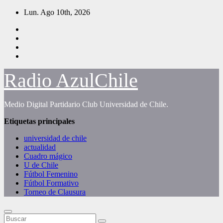
Saltar
Lun. Ago 10th, 2026
al
contenido
Radio AzulChile
Medio Digital Partidario Club Universidad de Chile.
Etiquetas principales
universidad de chile
actualidad
Cuadro mágico
U de Chile
Fútbol Femenino
Fútbol Formativo
Torneo de Clausura