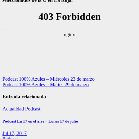
seleccionados de la U en La Roja.
Navegación
Podcast 100% Azules – Miércoles 23 de marzo
Podcast 100% Azules – Martes 29 de marzo
de
entradas
Entrada relacionada
Actualidad
Podcast
Podcast La 17 en el aire – Lunes 17 de julio
Jul 17, 2017
Podcast