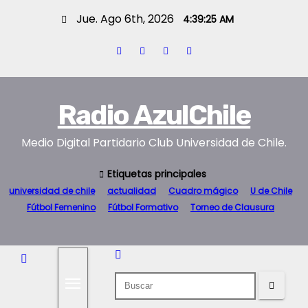
S
Jue. Ago 6th, 2026
4:39:26 AM
a
l
t
a
r
Radio AzulChile
a
Medio Digital Partidario Club Universidad de Chile.
l
c
Etiquetas principales
o
universidad de chile
actualidad
Cuadro mágico
U de Chile
n
Fútbol Femenino
Fútbol Formativo
Torneo de Clausura
t
e
n
i
d