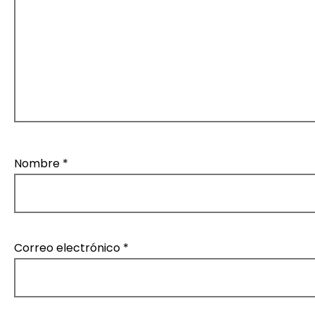
a
s
Nombre
*
Correo electrónico
*