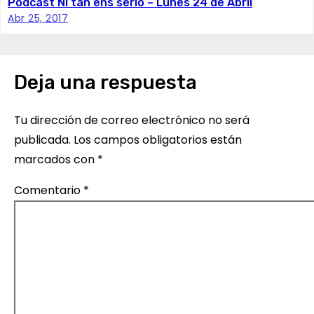
Podcast Ni tan ens serio – Lunes 24 de Abril
i
Abr 25, 2017
ó
n
Deja una respuesta
d
Tu dirección de correo electrónico no será
e
publicada.
Los campos obligatorios están
e
marcados con
*
n
Comentario
*
t
r
a
d