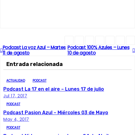
Podcast La voz Azul – Martes
Podcast 100% Azules – Lunes
N
11 de agosto
10 de agosto
a
Entrada relacionada
v
ACTUALIDAD
PODCAST
e
Podcast La 17 en el aire – Lunes 17 de julio
Jul 17, 2017
g
PODCAST
a
Podcast Pasion Azul – Miércoles 03 de Mayo
May 4, 2017
c
PODCAST