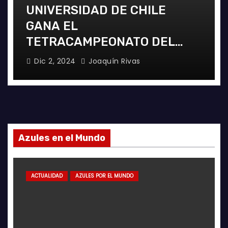
UNIVERSIDAD DE CHILE
GANA EL
TETRACAMPEONATO DEL
FUTSAL FEMENINO
Dic 2, 2024
Joaquín Rivas
Azules en el Mundo
ACTUALIDAD
AZULES POR EL MUNDO