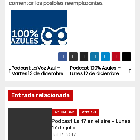
comentar los posibles reemplazantes.
Podcast La Voz Azul –
Podcast 100% Azules –
N
Martes 13 de diciembre
Lunes 12 de diciembre
a
Entrada relacionada
v
e
ACTUALIDAD
PODCAST
Podcast La 17 en el aire – Lunes
g
17 de julio
a
Jul 17, 2017