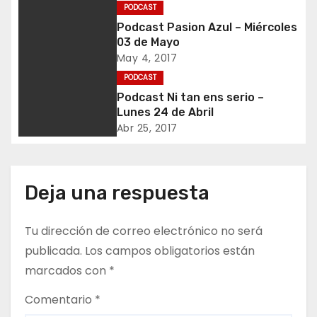
PODCAST
c
Podcast Pasion Azul – Miércoles
03 de Mayo
i
May 4, 2017
ó
PODCAST
Podcast Ni tan ens serio –
n
Lunes 24 de Abril
Abr 25, 2017
d
e
Deja una respuesta
e
n
Tu dirección de correo electrónico no será
publicada.
Los campos obligatorios están
t
marcados con
*
r
Comentario
*