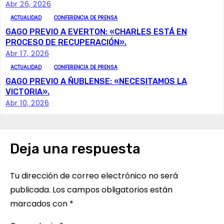
g
Abr 26, 2026
ACTUALIDAD
CONFERENCIA DE PRENSA
a
GAGO PREVIO A EVERTON: «CHARLES ESTÁ EN
c
PROCESO DE RECUPERACIÓN».
Abr 17, 2026
i
ACTUALIDAD
CONFERENCIA DE PRENSA
GAGO PREVIO A ÑUBLENSE: «NECESITAMOS LA
ó
VICTORIA».
Abr 10, 2026
n
d
e
Deja una respuesta
e
Tu dirección de correo electrónico no será
n
publicada.
Los campos obligatorios están
marcados con
*
t