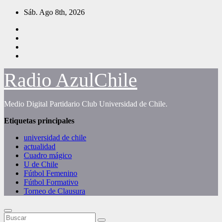
Saltar
Sáb. Ago 8th, 2026
al
contenido
Radio AzulChile
Medio Digital Partidario Club Universidad de Chile.
Etiquetas principales
universidad de chile
actualidad
Cuadro mágico
U de Chile
Fútbol Femenino
Fútbol Formativo
Torneo de Clausura