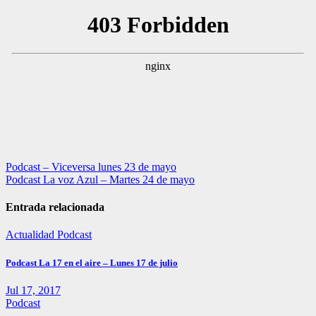
Navegación
Podcast – Viceversa lunes 23 de mayo
Podcast La voz Azul – Martes 24 de mayo
de
entradas
Entrada relacionada
Actualidad
Podcast
Podcast La 17 en el aire – Lunes 17 de julio
Jul 17, 2017
Podcast