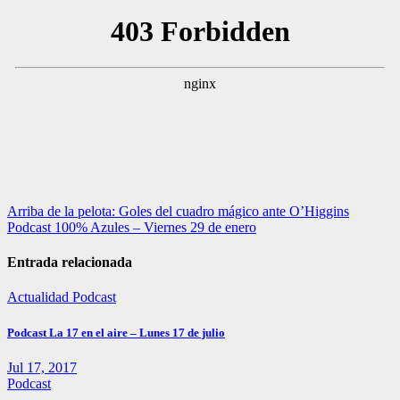
Navegación
Arriba de la pelota: Goles del cuadro mágico ante O’Higgins
Podcast 100% Azules – Viernes 29 de enero
de
entradas
Entrada relacionada
Actualidad
Podcast
Podcast La 17 en el aire – Lunes 17 de julio
Jul 17, 2017
Podcast