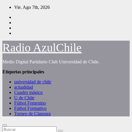
Saltar
Vie. Ago 7th, 2026
al
contenido
Radio AzulChile
Medio Digital Partidario Club Universidad de Chile.
Etiquetas principales
universidad de chile
actualidad
Cuadro mágico
U de Chile
Fútbol Femenino
Fútbol Formativo
Torneo de Clausura