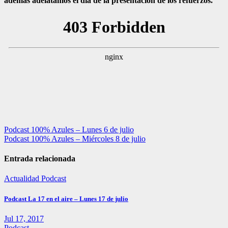
además adelatamos el día de la presentación de los refuerzos.
Navegación
Podcast 100% Azules – Lunes 6 de julio
Podcast 100% Azules – Miércoles 8 de julio
de
entradas
Entrada relacionada
Actualidad
Podcast
Podcast La 17 en el aire – Lunes 17 de julio
Jul 17, 2017
Podcast