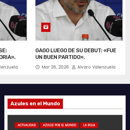
SE:
GAGO LUEGO DE SU DEBUT: «FUE
ORIA».
UN BUEN PARTIDO».
lenzuela
Mar 26, 2026
Alvaro Valenzuela
Azules en el Mundo
FUTSAL
ACTUALIDAD
AZULES POR EL MUNDO
LA ROJA