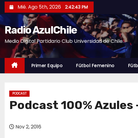
S
Mié. Ago 5th, 2026
2:42:44 PM
a
l
Radio AzulChile
t
a
Medio Digital Partidario Club Universidad de Chile.
r
a
l
Primer Equipo
Fútbol Femenino
Fútb
c
o
n
PODCAST
t
Podcast 100% Azules 
e
n
i
Nov 2, 2016
d