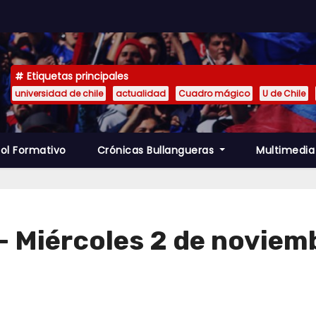
Etiquetas principales
universidad de chile
actualidad
Cuadro mágico
U de Chile
ol Formativo
Crónicas Bullangueras
Multimedi
– Miércoles 2 de noviem