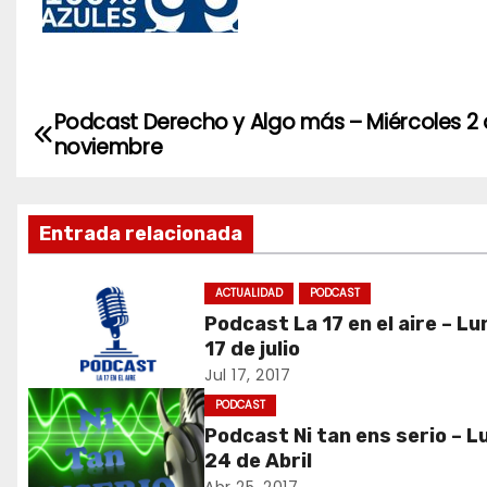
Podcast Derecho y Algo más – Miércoles 2
N
noviembre
a
v
Entrada relacionada
e
ACTUALIDAD
PODCAST
g
Podcast La 17 en el aire – L
17 de julio
a
Jul 17, 2017
c
PODCAST
Podcast Ni tan ens serio – L
i
24 de Abril