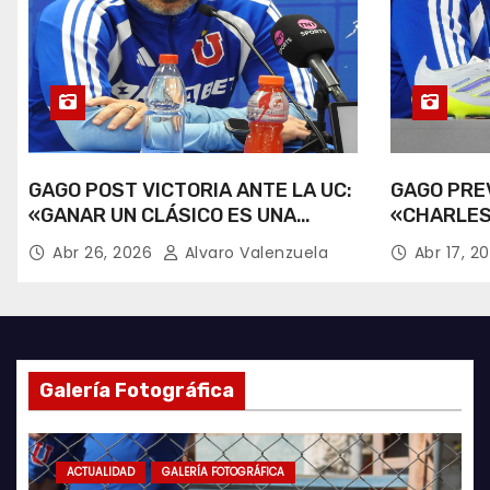
GAGO POST VICTORIA ANTE LA UC:
GAGO PREV
«GANAR UN CLÁSICO ES UNA
«CHARLES
ALEGRÍA».
RECUPERA
Abr 26, 2026
Alvaro Valenzuela
Abr 17, 2
Galería Fotográfica
ACTUALIDAD
ACTUALIDAD
GALERÍA FOTOGRÁFICA
ACTUALIDAD
FUTSAL
AZULES POR EL MUNDO