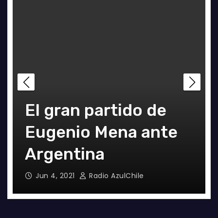
UNIVERSIDAD DE
El gran partido de
CHILE GANA EL
Eugenio Mena ante
TETRACAMPEONATO
Argentina
DEL FUTSAL
Dic 2, 2024
Jun 4, 2021
Joaquín Rivas
Radio AzulChile
FEMENINO