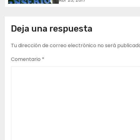
ó
Abr 25, 2017
n
d
Deja una respuesta
e
Tu dirección de correo electrónico no será publicad
e
Comentario
*
n
t
r
a
d
a