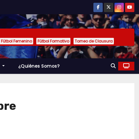
Fútbol Femenino
Fútbol Formativo
Torneo de Clausura
a
¿Quiénes Somos?
bre