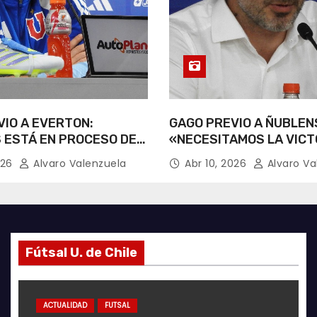
IO A EVERTON:
GAGO PREVIO A ÑUBLEN
 ESTÁ EN PROCESO DE
«NECESITAMOS LA VICT
CIÓN».
026
Alvaro Valenzuela
Abr 10, 2026
Alvaro Va
Fútsal U. de Chile
ACTUALIDAD
ACTUALIDAD
GALERÍA FOTOGRÁFICA
ACTUALIDAD
FUTSAL
AZULES POR EL MUNDO