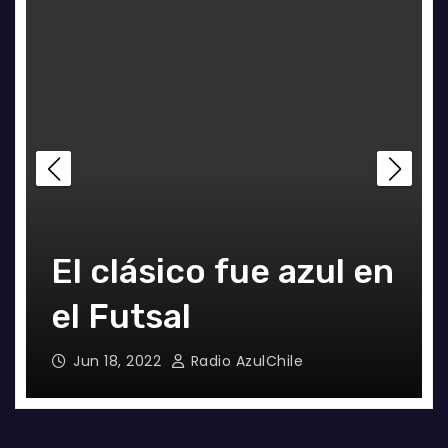
ue
a
FOTOGRAFÍAS U. DE
El clásico fue azul en
Manuel Iturra inicia
 la
CHILE VS ÑUBLENSE
el Futsal
como DT en España
May 28, 2024
Jun 18, 2022
Jul 5, 2021
Radio AzulChile
Radio AzulChile
Alvaro Valenzuela