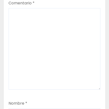
Comentario
*
a
d
a
s
Nombre
*