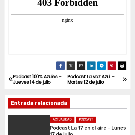
Podcast 100% Azules –
Podcast La voz Azul –
N
Jueves 14 de julio
Martes 12 de julio
a
Entrada relacionada
v
e
ACTUALIDAD
PODCAST
Podcast La 17 en el aire – Lunes
g
17 de julio