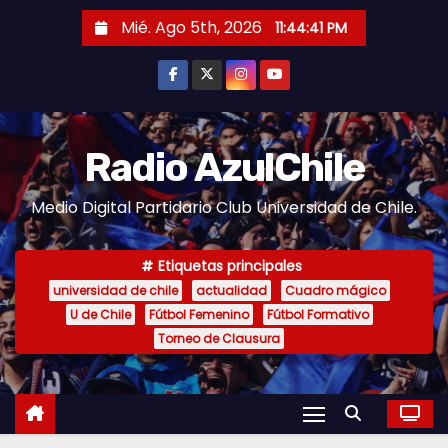
S
Mié. Ago 5th, 2026
11:44:42 PM
a
l
t
a
r
Radio AzulChile
a
Medio Digital Partidario Club Universidad de Chile.
l
c
o
Etiquetas principales
n
universidad de chile
actualidad
Cuadro mágico
U de Chile
Fútbol Femenino
Fútbol Formativo
t
Torneo de Clausura
e
n
i
d