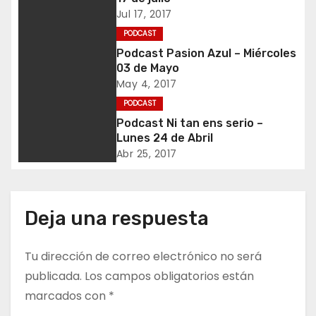
a
Jul 17, 2017
PODCAST
c
Podcast Pasion Azul – Miércoles
03 de Mayo
i
May 4, 2017
ó
PODCAST
Podcast Ni tan ens serio –
n
Lunes 24 de Abril
Abr 25, 2017
d
e
Deja una respuesta
e
n
Tu dirección de correo electrónico no será
publicada.
Los campos obligatorios están
t
marcados con
*
r