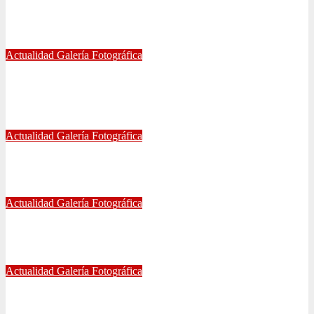
FOTOGRAFÍAS U. DE CHILE VS ÑUBLENSE
May 28, 2024
Radio AzulChile
Actualidad
Galería Fotográfica
GALERÍA DE FOTOGRAFÍAS DE ACCESOS DEL
ESTADIO NACIONAL, CLÁSICO UNIVERSITARIO
May 21, 2024
Eduardo Quiñones Vargas
Actualidad
Galería Fotográfica
EMPATE DE U. DE CHILE VS COQUIMBO
Abr 15, 2024
Radio AzulChile
Actualidad
Galería Fotográfica
PUNTEROS EN LA CANCHA Y EN LA GALERÍA
Abr 8, 2024
Radio AzulChile
Actualidad
Galería Fotográfica
LA U FEMENINA LO GANA EN LA PINTANA!