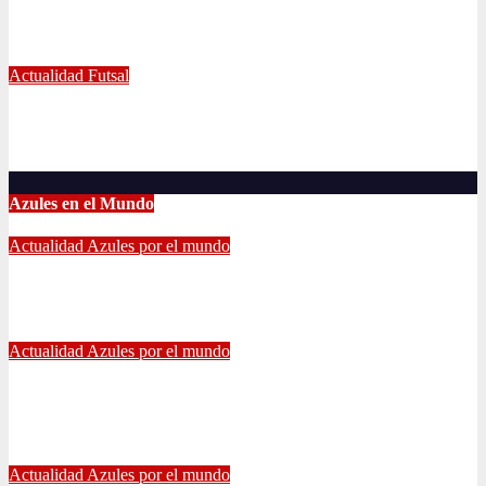
Decisiva fecha vivirá el equipo Futsal en la final del certamen
Jun 24, 2022
Radio AzulChile
Actualidad
Futsal
El clásico fue azul en el Futsal
Jun 18, 2022
Radio AzulChile
Azules en el Mundo
Actualidad
Azules por el mundo
CONTINUA LA PESADILLA DE ARAOS: NUEVA LESIÓN.
Feb 17, 2024
Alvaro Valenzuela
Actualidad
Azules por el mundo
Edu Vargas se ilusiona: «La gente sabe que quiero volver a
jugar algún día a la U»
Jul 26, 2021
Alvaro Valenzuela
Actualidad
Azules por el mundo