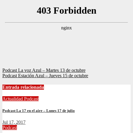
Navegación
Podcast La voz Azul – Martes 13 de octubre
Podcast Estación Azul – Jueves 15 de octubre
de
entradas
Entrada relacionada
Actualidad
Podcast
Podcast La 17 en el aire – Lunes 17 de julio
Jul 17, 2017
Podcast