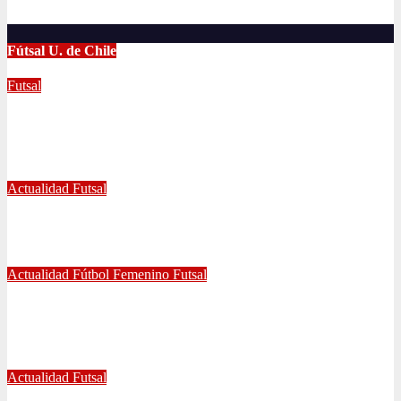
Abr 2, 2024
Radio AzulChile
Fútsal U. de Chile
Futsal
UNIVERSIDAD DE CHILE GANA EL
TETRACAMPEONATO DEL FUTSAL FEMENINO
Dic 2, 2024
Joaquín Rivas
Actualidad
Futsal
¿Qué nos pasó en la Libertadores de Futsal?
Sep 27, 2022
Joaquín Rivas
Actualidad
Fútbol Femenino
Futsal
¡Haciendo club! Grato amistoso entre leonas Futsal y Fútbol 11
se vivió ayer en La Florida
Jul 5, 2022
Radio AzulChile
Actualidad
Futsal