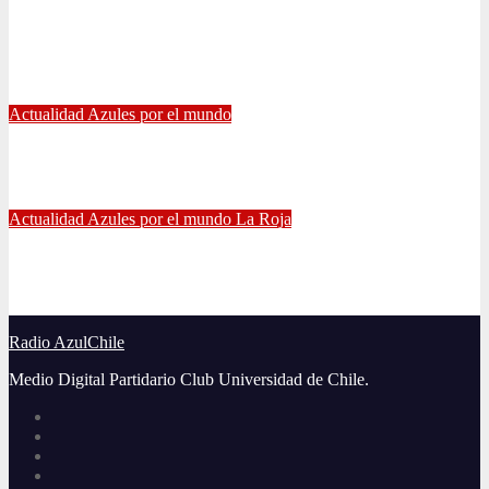
Eduardo Vargas fue escogido el mejor jugador chileno de la
Copa América
Jul 13, 2021
Radio AzulChile
Actualidad
Azules por el mundo
Manuel Iturra inicia como DT en España
Jul 5, 2021
Alvaro Valenzuela
Actualidad
Azules por el mundo
La Roja
El gran partido de Eugenio Mena ante Argentina
Jun 4, 2021
Radio AzulChile
Radio AzulChile
Medio Digital Partidario Club Universidad de Chile.