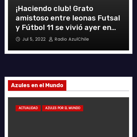
¡Haciendo club! Grato
amistoso entre leonas Futsal
y Fútbol 11 se vivió ayer en
La Florida
Jul 5, 2022
Radio AzulChile
Azules en el Mundo
ACTUALIDAD
AZULES POR EL MUNDO