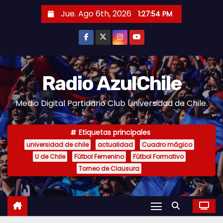
S
Jue. Ago 6th, 2026
1:27:55 PM
a
l
t
a
r
Radio AzulChile
a
Medio Digital Partidario Club Universidad de Chile.
l
c
o
Etiquetas principales
n
universidad de chile
actualidad
Cuadro mágico
U de Chile
Fútbol Femenino
Fútbol Formativo
t
Torneo de Clausura
e
n
i
d