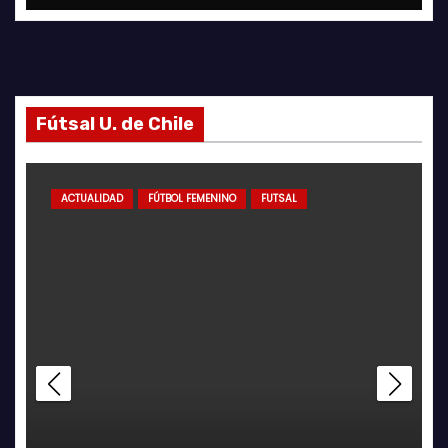
Fútsal U. de Chile
ACTUALIDAD
FÚTBOL FEMENINO
FUTSAL