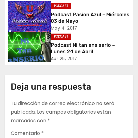
PODCAST
c
Podcast Pasion Azul – Miércoles
03 de Mayo
i
May 4, 2017
ó
PODCAST
Podcast Ni tan ens serio –
n
Lunes 24 de Abril
Abr 25, 2017
d
e
Deja una respuesta
e
n
Tu dirección de correo electrónico no será
publicada.
Los campos obligatorios están
t
marcados con
*
r
Comentario
*