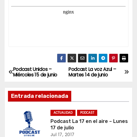
Podcast Unidos –
Podcast La voz Azul –
N
Miércoles 15 de junio
Martes 14 de junio
a
Entrada relacionada
v
e
ACTUALIDAD
PODCAST
Podcast La 17 en el aire – Lunes
g
17 de julio
a
Jul 17, 2017