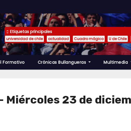
Etiquetas principales
universidad de chile
actualidad
Cuadro mágico
U de Chile
l Formativo
Crónicas Bullangueras
Multimedia
 Miércoles 23 de dicie