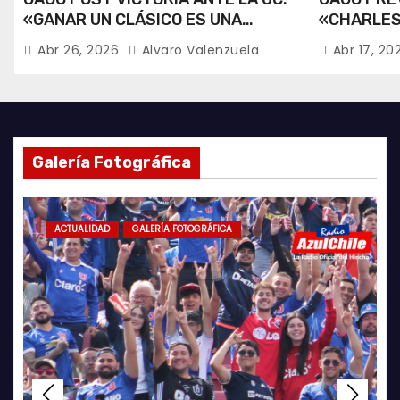
«GANAR UN CLÁSICO ES UNA
«CHARLES
ALEGRÍA».
RECUPERA
Abr 26, 2026
Alvaro Valenzuela
Abr 17, 2
Galería Fotográfica
ACTUALIDAD
ACTUALIDAD
GALERÍA FOTOGRÁFICA
ACTUALIDAD
FÚTBOL FEMENINO
AZULES POR EL MUNDO
FUTSAL