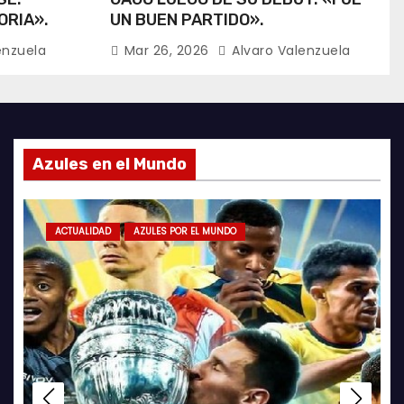
ORIA».
UN BUEN PARTIDO».
enzuela
Mar 26, 2026
Alvaro Valenzuela
Azules en el Mundo
IDAD
ACTUALIDAD
GALERÍA FOTOGRÁFICA
ACTUALIDAD
FUTSAL
AZULES POR EL MUNDO
FUTSAL