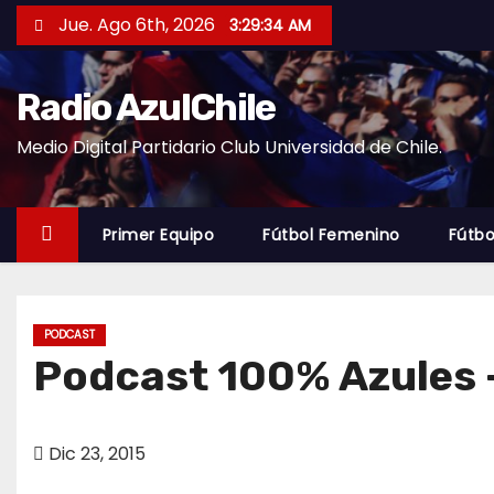
S
Jue. Ago 6th, 2026
3:29:35 AM
a
l
Radio AzulChile
t
a
Medio Digital Partidario Club Universidad de Chile.
r
a
l
Primer Equipo
Fútbol Femenino
Fútbo
c
o
n
PODCAST
t
Podcast 100% Azules –
e
n
i
Dic 23, 2015
d