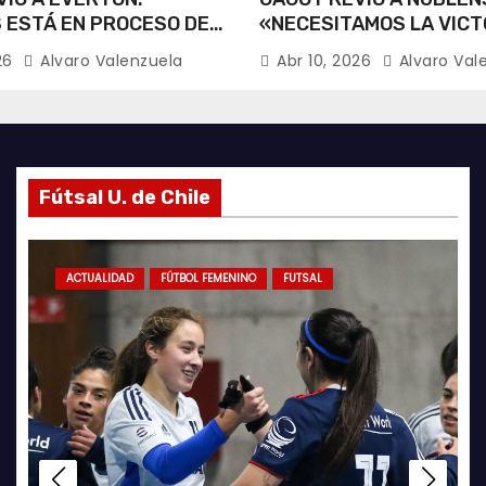
 ESTÁ EN PROCESO DE
«NECESITAMOS LA VICT
CIÓN».
026
Alvaro Valenzuela
Abr 10, 2026
Alvaro Val
Fútsal U. de Chile
ACTUALIDAD
ACTUALIDAD
GALERÍA FOTOGRÁFICA
ACTUALIDAD
FUTSAL
AZULES POR EL MUNDO
ACTUAL