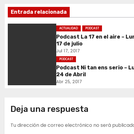
a
Entrada relacionada
v
e
ACTUALIDAD
PODCAST
Podcast La 17 en el aire – L
g
17 de julio
a
Jul 17, 2017
PODCAST
c
Podcast Ni tan ens serio – L
24 de Abril
i
Abr 25, 2017
ó
n
Deja una respuesta
d
Tu dirección de correo electrónico no será publicad
e