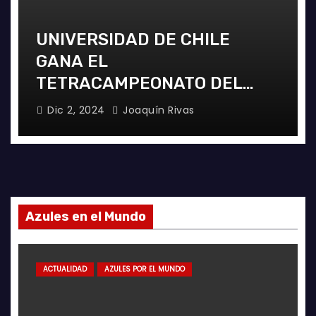
UNIVERSIDAD DE CHILE
GANA EL
TETRACAMPEONATO DEL
FUTSAL FEMENINO
Dic 2, 2024
Joaquín Rivas
Azules en el Mundo
ACTUALIDAD
AZULES POR EL MUNDO