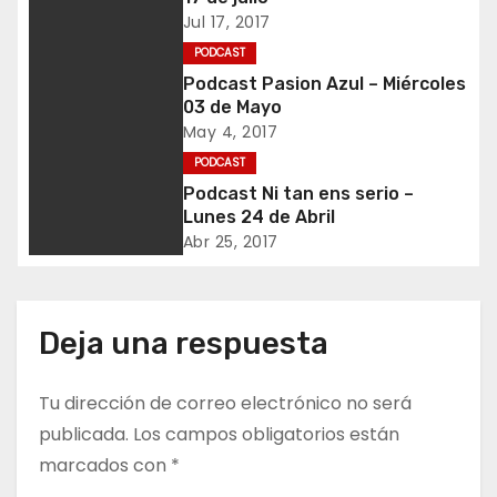
a
Jul 17, 2017
PODCAST
c
Podcast Pasion Azul – Miércoles
03 de Mayo
i
May 4, 2017
ó
PODCAST
Podcast Ni tan ens serio –
n
Lunes 24 de Abril
Abr 25, 2017
d
e
Deja una respuesta
e
n
Tu dirección de correo electrónico no será
publicada.
Los campos obligatorios están
t
marcados con
*
r