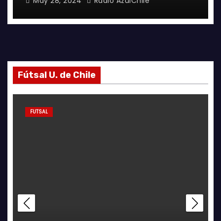
May 28, 2024
Radio AzulChile
Fútsal U. de Chile
FUTSAL