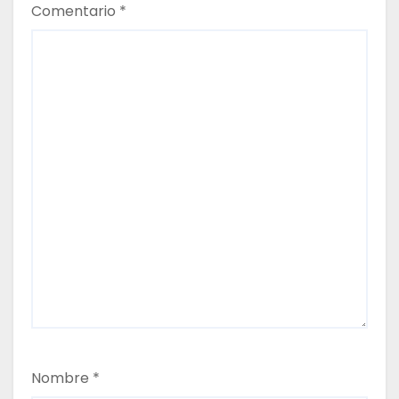
Comentario
*
a
d
a
s
Nombre
*