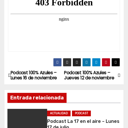
Podcast 100% Azules –
Podcast 100% Azules –
N
Lunes 16 de noviembre
Jueves 12 de noviembre
a
Entrada relacionada
v
e
ACTUALIDAD
PODCAST
Podcast La 17 en el aire – Lunes
g
17 de julio