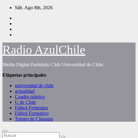
Saltar
Sáb. Ago 8th, 2026
al
contenido
Radio AzulChile
Medio Digital Partidario Club Universidad de Chile.
Etiquetas principales
universidad de chile
actualidad
Cuadro mágico
U de Chile
Fútbol Femenino
Fútbol Formativo
Torneo de Clausura