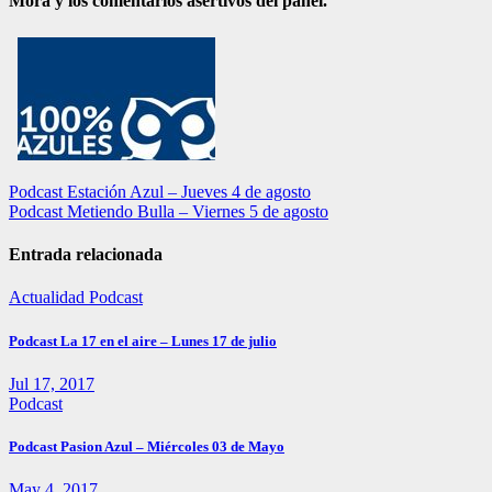
Mora y los comentarios asertivos del panel.
Navegación
Podcast Estación Azul – Jueves 4 de agosto
Podcast Metiendo Bulla – Viernes 5 de agosto
de
entradas
Entrada relacionada
Actualidad
Podcast
Podcast La 17 en el aire – Lunes 17 de julio
Jul 17, 2017
Podcast
Podcast Pasion Azul – Miércoles 03 de Mayo
May 4, 2017