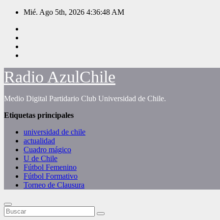
Saltar
Mié. Ago 5th, 2026
4:36:49 AM
al
contenido
Radio AzulChile
Medio Digital Partidario Club Universidad de Chile.
Etiquetas principales
universidad de chile
actualidad
Cuadro mágico
U de Chile
Fútbol Femenino
Fútbol Formativo
Torneo de Clausura