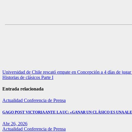
Navegación
Universidad de Chile rescató empate en Concepción a 4 días de jug
Historias de clásicos Parte I
de
entradas
Entrada relacionada
Actualidad
Conferencia de Prensa
GAGO POST VICTORIA ANTE LA UC: «GANAR UN CLÁSICO ES UNA ALE
Abr 26, 2026
Actualidad
Conferencia de Prensa