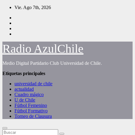
Saltar
Vie. Ago 7th, 2026
al
contenido
Radio AzulChile
Medio Digital Partidario Club Universidad de Chile.
Etiquetas principales
universidad de chile
actualidad
Cuadro mágico
U de Chile
Fútbol Femenino
Fútbol Formativo
Torneo de Clausura