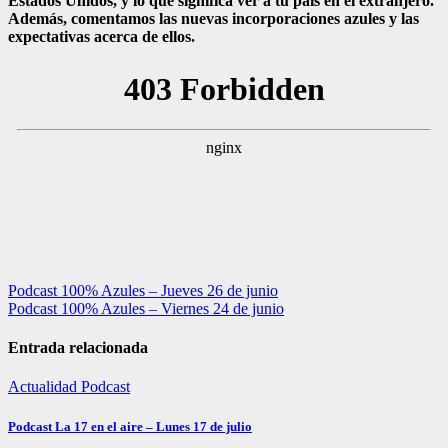
Estados Unidos, y lo que significa ver a tu país en el extranjero.
Además, comentamos las nuevas incorporaciones azules y las
expectativas acerca de ellos.
Navegación
Podcast 100% Azules – Jueves 26 de junio
Podcast 100% Azules – Viernes 24 de junio
de
entradas
Entrada relacionada
Actualidad
Podcast
Podcast La 17 en el aire – Lunes 17 de julio