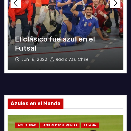
UNIVERSIDAD DE CHILE
GANA EL
TETRACAMPEONATO DEL
FUTSAL FEMENINO
Dic 2, 2024
Joaquín Rivas
Azules en el Mundo
ACTUALIDAD
AZULES POR EL MUNDO