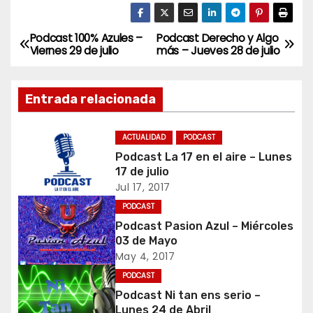
Podcast 100% Azules –
Podcast Derecho y Algo
N
Viernes 29 de julio
más – Jueves 28 de julio
a
Entrada relacionada
v
e
ACTUALIDAD
PODCAST
Podcast La 17 en el aire – Lunes
g
17 de julio
a
Jul 17, 2017
PODCAST
c
Podcast Pasion Azul – Miércoles
03 de Mayo
i
May 4, 2017
ó
PODCAST
Podcast Ni tan ens serio –
n
Lunes 24 de Abril