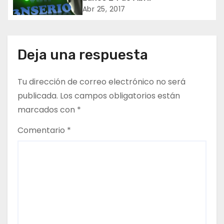
Abr 25, 2017
d
e
Deja una respuesta
e
n
Tu dirección de correo electrónico no será
publicada.
Los campos obligatorios están
t
marcados con
*
r
Comentario
*
a
d
a
s