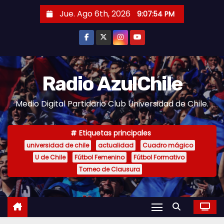
S
Jue. Ago 6th, 2026
9:07:55 PM
a
l
t
a
r
Radio AzulChile
a
Medio Digital Partidario Club Universidad de Chile.
l
c
o
Etiquetas principales
n
universidad de chile
actualidad
Cuadro mágico
U de Chile
Fútbol Femenino
Fútbol Formativo
t
Torneo de Clausura
e
n
i
d