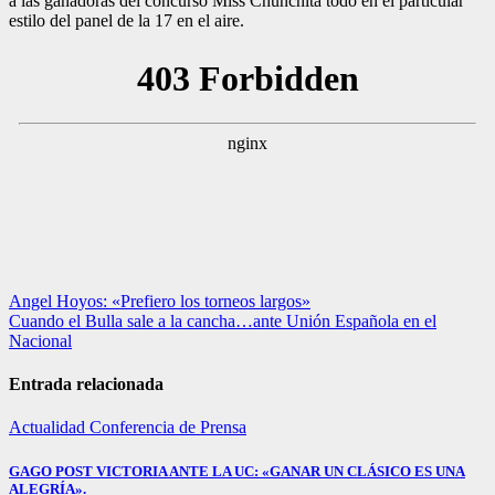
a las ganadoras del concurso Miss Chunchita todo en el particular
estilo del panel de la 17 en el aire.
Navegación
Angel Hoyos: «Prefiero los torneos largos»
Cuando el Bulla sale a la cancha…ante Unión Española en el
de
Nacional
entradas
Entrada relacionada
Actualidad
Conferencia de Prensa
GAGO POST VICTORIA ANTE LA UC: «GANAR UN CLÁSICO ES UNA
ALEGRÍA».