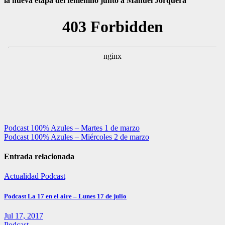
la nueva etapa del femenino junto a Manuel Jorquera
Navegación
Podcast 100% Azules – Martes 1 de marzo
Podcast 100% Azules – Miércoles 2 de marzo
de
entradas
Entrada relacionada
Actualidad
Podcast
Podcast La 17 en el aire – Lunes 17 de julio
Jul 17, 2017
Podcast