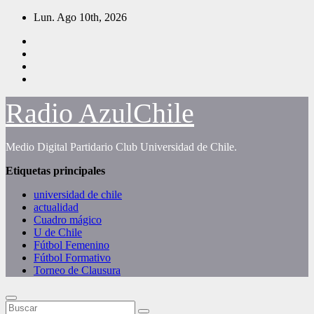
Saltar
Lun. Ago 10th, 2026
al
contenido
Radio AzulChile
Medio Digital Partidario Club Universidad de Chile.
Etiquetas principales
universidad de chile
actualidad
Cuadro mágico
U de Chile
Fútbol Femenino
Fútbol Formativo
Torneo de Clausura