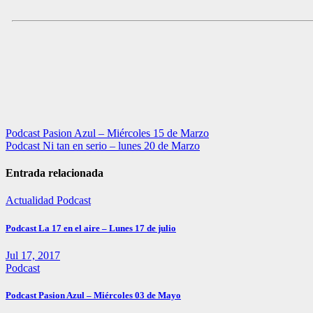
Navegación
Podcast Pasion Azul – Miércoles 15 de Marzo
Podcast Ni tan en serio – lunes 20 de Marzo
de
entradas
Entrada relacionada
Actualidad
Podcast
Podcast La 17 en el aire – Lunes 17 de julio
Jul 17, 2017
Podcast
Podcast Pasion Azul – Miércoles 03 de Mayo