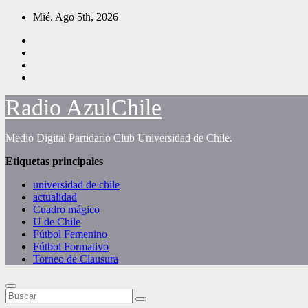
Saltar
Mié. Ago 5th, 2026
al
contenido
Radio AzulChile
Medio Digital Partidario Club Universidad de Chile.
Etiquetas principales
universidad de chile
actualidad
Cuadro mágico
U de Chile
Fútbol Femenino
Fútbol Formativo
Torneo de Clausura