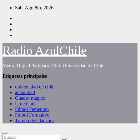
Saltar
Sáb. Ago 8th, 2026
al
contenido
Radio AzulChile
Medio Digital Partidario Club Universidad de Chile.
Etiquetas principales
universidad de chile
actualidad
Cuadro mágico
U de Chile
Fútbol Femenino
Fútbol Formativo
Torneo de Clausura