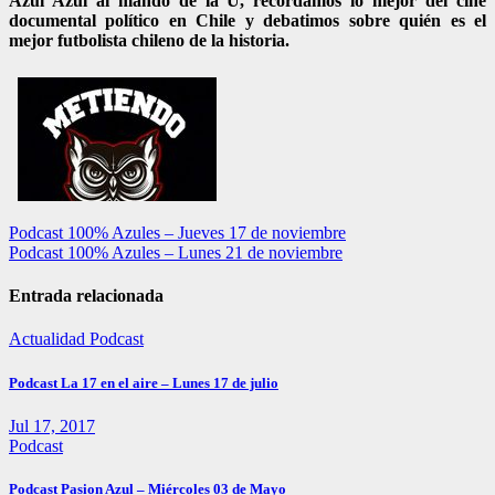
Azul Azul al mando de la U, recordamos lo mejor del cine
documental político en Chile y debatimos sobre quién es el
mejor futbolista chileno de la historia.
Navegación
Podcast 100% Azules – Jueves 17 de noviembre
Podcast 100% Azules – Lunes 21 de noviembre
de
entradas
Entrada relacionada
Actualidad
Podcast
Podcast La 17 en el aire – Lunes 17 de julio
Jul 17, 2017
Podcast
Podcast Pasion Azul – Miércoles 03 de Mayo