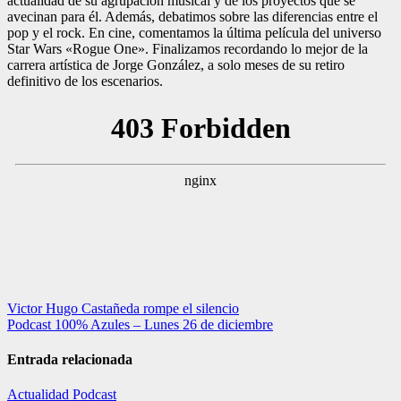
actualidad de su agrupación musical y de los proyectos que se
avecinan para él. Además, debatimos sobre las diferencias entre el
pop y el rock. En cine, comentamos la última película del universo
Star Wars «Rogue One». Finalizamos recordando lo mejor de la
carrera artística de Jorge González, a solo meses de su retiro
definitivo de los escenarios.
Navegación
Victor Hugo Castañeda rompe el silencio
Podcast 100% Azules – Lunes 26 de diciembre
de
entradas
Entrada relacionada
Actualidad
Podcast