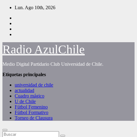
Saltar
Lun. Ago 10th, 2026
al
contenido
Radio AzulChile
Medio Digital Partidario Club Universidad de Chile.
Etiquetas principales
universidad de chile
actualidad
Cuadro mágico
U de Chile
Fútbol Femenino
Fútbol Formativo
Torneo de Clausura