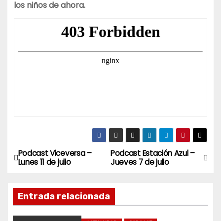
los niños de ahora.
Podcast Viceversa –
Podcast Estación Azul –
N
Lunes 11 de julio
Jueves 7 de julio
a
Entrada relacionada
v
e