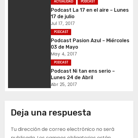
ACTUALIDAD
PODCAST
Podcast La 17 en el aire – Lunes
g
17 de julio
a
Jul 17, 2017
PODCAST
c
Podcast Pasion Azul – Miércoles
03 de Mayo
i
May 4, 2017
ó
PODCAST
Podcast Ni tan ens serio –
n
Lunes 24 de Abril
Abr 25, 2017
d
e
Deja una respuesta
e
n
Tu dirección de correo electrónico no será
publicada.
Los campos obligatorios están