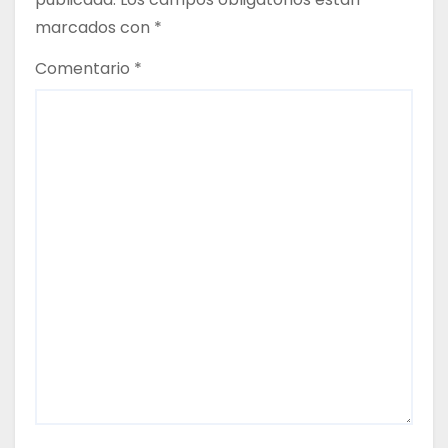
t
marcados con
*
r
Comentario
*
a
d
a
s