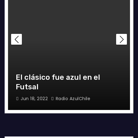
U
El clásico fue azul en el
G
Futsal
T
F
Jun 18, 2022
Radio AzulChile