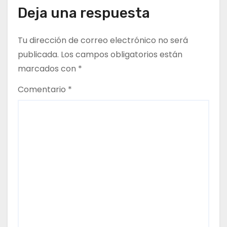
Deja una respuesta
e
n
Tu dirección de correo electrónico no será
publicada.
Los campos obligatorios están
t
marcados con
*
r
Comentario
*
a
d
a
s