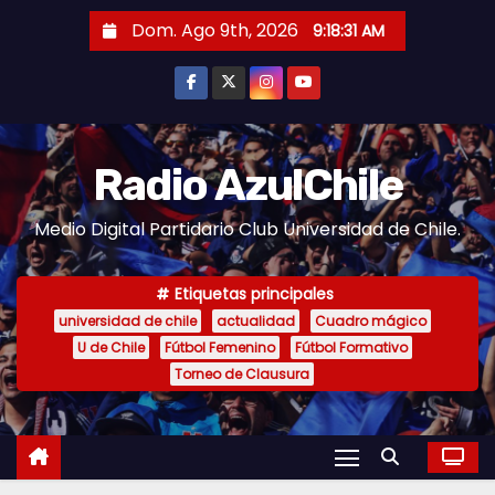
S
Dom. Ago 9th, 2026
9:18:32 AM
a
l
t
a
r
Radio AzulChile
a
Medio Digital Partidario Club Universidad de Chile.
l
c
o
Etiquetas principales
n
universidad de chile
actualidad
Cuadro mágico
U de Chile
Fútbol Femenino
Fútbol Formativo
t
Torneo de Clausura
e
n
i
d