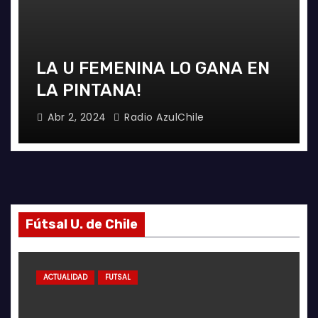
EMENINA LO GANA EN
FOTOGRAFÍA
TANA!
ÑUBLENSE
024
Radio AzulChile
May 28, 2024
Fútsal U. de Chile
ACTUALIDAD
FUTSAL
F