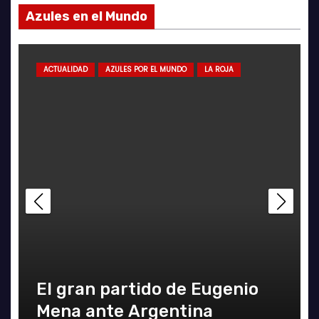
Azules en el Mundo
ACTUALIDAD
AZULES POR EL MUNDO
LA ROJA
El gran partido de Eugenio
C
Mena ante Argentina
A