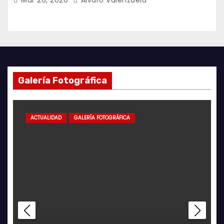
Mar 26, 2026
Alvaro Valenzuela
Galería Fotográfica
GALERÍA FOTOGRÁFICA
ACTUALIDAD
GALERÍ