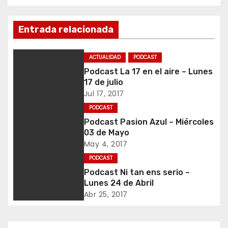
a
Entrada relacionada
v
e
ACTUALIDAD
PODCAST
Podcast La 17 en el aire – Lunes
g
17 de julio
a
Jul 17, 2017
PODCAST
c
Podcast Pasion Azul – Miércoles
03 de Mayo
i
May 4, 2017
ó
PODCAST
Podcast Ni tan ens serio –
n
Lunes 24 de Abril
Abr 25, 2017
d
e