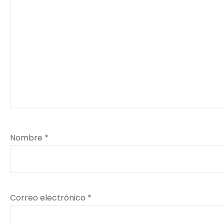
d
a
s
Nombre
*
Correo electrónico
*