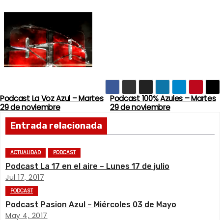
Podcast La Voz Azul – Martes
Podcast 100% Azules – Martes
N
29 de noviembre
29 de noviembre
a
Entrada relacionada
v
ACTUALIDAD
PODCAST
e
Podcast La 17 en el aire – Lunes 17 de julio
Jul 17, 2017
g
PODCAST
a
Podcast Pasion Azul – Miércoles 03 de Mayo
May 4, 2017