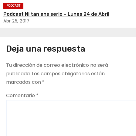
c
PODCAST
Podcast Ni tan ens serio – Lunes 24 de Abril
i
Abr 25, 2017
ó
n
Deja una respuesta
d
Tu dirección de correo electrónico no será
e
publicada.
Los campos obligatorios están
e
marcados con
*
n
Comentario
*
t
r
a