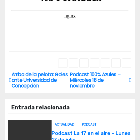
Arriba de la pelota: Goles
Podcast 100% Azules –
N
ante Universidad de
Miércoles 18 de
Concepción
noviembre
a
v
Entrada relacionada
e
ACTUALIDAD
PODCAST
g
Podcast La 17 en el aire – Lunes
17 de julio