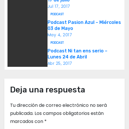
a
Jul 17, 2017
c
PODCAST
Podcast Pasion Azul – Miércoles
i
03 de Mayo
May 4, 2017
ó
PODCAST
n
Podcast Ni tan ens serio –
Lunes 24 de Abril
d
Abr 25, 2017
e
e
Deja una respuesta
n
Tu dirección de correo electrónico no será
t
publicada.
Los campos obligatorios están
marcados con
*
r