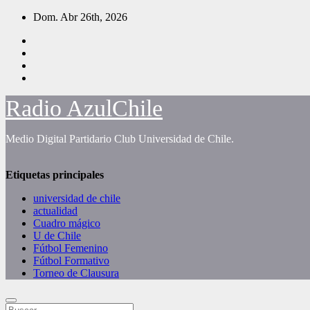
Saltar
Dom. Abr 26th, 2026
al
contenido
Radio AzulChile
Medio Digital Partidario Club Universidad de Chile.
Etiquetas principales
universidad de chile
actualidad
Cuadro mágico
U de Chile
Fútbol Femenino
Fútbol Formativo
Torneo de Clausura