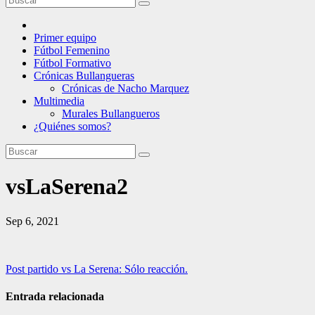
Primer equipo
Fútbol Femenino
Fútbol Formativo
Crónicas Bullangueras
Crónicas de Nacho Marquez
Multimedia
Murales Bullangueros
¿Quiénes somos?
vsLaSerena2
Sep 6, 2021
Navegación
Post partido vs La Serena: Sólo reacción.
de
Entrada relacionada
entradas