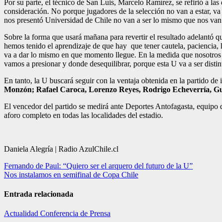
Por su parte, el técnico de San Luis, Marcelo Ramírez, se refirió a las 
consideración. No porque jugadores de la selección no van a estar, va a
nos presentó Universidad de Chile no van a ser lo mismo que nos van a
Sobre la forma que usará mañana para revertir el resultado adelantó q
hemos tenido el aprendizaje de que hay que tener cautela, paciencia, 
va a dar lo mismo en que momento llegue. En la medida que nosotros te
vamos a presionar y donde desequilibrar, porque esta U va a ser distin
En tanto, la U buscará seguir con la ventaja obtenida en la partido de
Monzón; Rafael Caroca, Lorenzo Reyes, Rodrigo Echeverría, Gust
El vencedor del partido se medirá ante Deportes Antofagasta, equipo q
aforo completo en todas las localidades del estadio.
Daniela Alegría | Radio AzulChile.cl
Navegación
Fernando de Paul: “Quiero ser el arquero del futuro de la U”
Nos instalamos en semifinal de Copa Chile
de
entradas
Entrada relacionada
Actualidad
Conferencia de Prensa