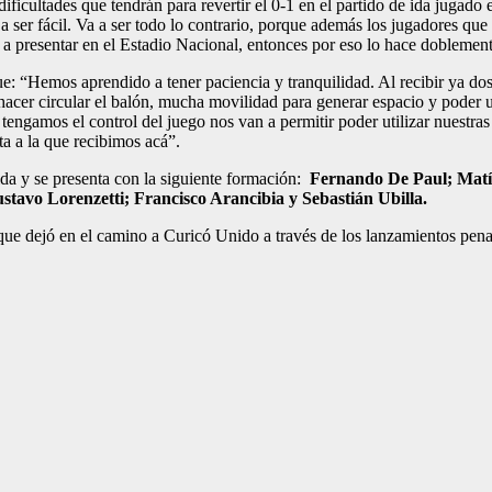
dificultades que tendrán para revertir el 0-1 en el partido de ida jugado 
 ser fácil. Va a ser todo lo contrario, porque además los jugadores que 
 presentar en el Estadio Nacional, entonces por eso lo hace doblemente 
ue: “Hemos aprendido a tener paciencia y tranquilidad. Al recibir ya d
hacer circular el balón, mucha movilidad para generar espacio y poder ut
ngamos el control del juego nos van a permitir poder utilizar nuestras
ta a la que recibimos acá”.
 ida y se presenta con la siguiente formación:
Fernando De Paul; Matía
avo Lorenzetti; Francisco Arancibia y Sebastián Ubilla.
ue dejó en el camino a Curicó Unido a través de los lanzamientos penal