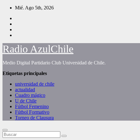
Saltar
Mié. Ago 5th, 2026
al
contenido
Radio AzulChile
Medio Digital Partidario Club Universidad de Chile.
Etiquetas principales
universidad de chile
actualidad
Cuadro mágico
U de Chile
Fútbol Femenino
Fútbol Formativo
Torneo de Clausura